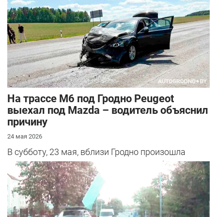
На трассе М6 под Гродно Peugeot
выехал под Mazda – водитель объяснил
причину
24 мая 2026
В субботу, 23 мая, вблизи Гродно произошла
серьезная авария – столкнулись Mazda и
Peugeot. Читатель АвтоГродно поделился...