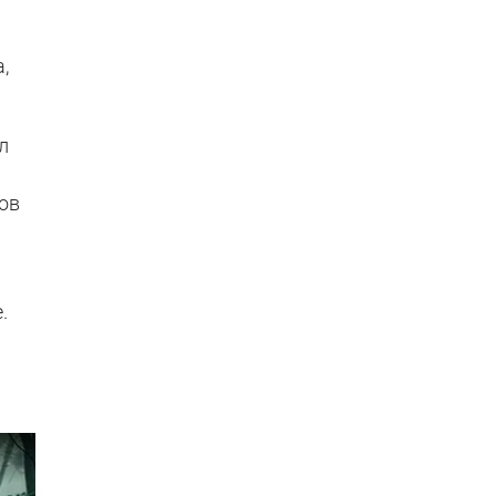
,
л
ров
.