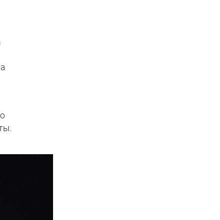
а
на
ло
ты.