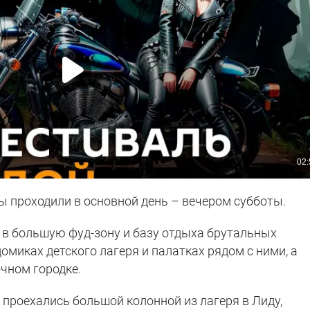
ы проходили в основной день – вечером субботы.
 в большую фуд-зону и базу отдыха брутальных
омиках детского лагеря и палатках рядом с ними, а
чном городке.
 проехались большой колонной из лагеря в Лиду,