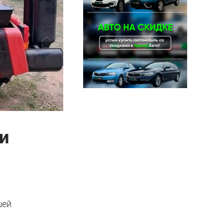
и
шей