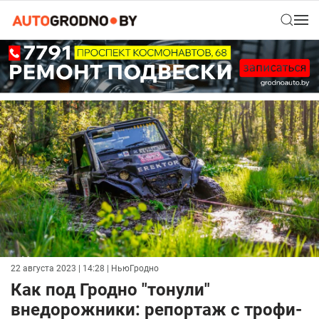
22 августа 2023 | 14:28
| НьюГродно
Как под Гродно "тонули"
внедорожники: репортаж с трофи-