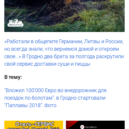
«Работали в общепите Германии, Литвы и России,
но всегда знали, что вернемся домой и откроем
свое…» В Гродно два брата за полгода раскрутили
свой сервис доставки суши и пиццы
В тему:
"Вложил 100'000 Евро во внедорожник для
поездок по болотам": в Гродно стартовали
"Паплавы 2018". Фото