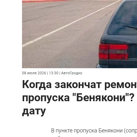
08 июля 2026 | 13:30
| АвтоГродно
Когда закончат ремон
пропуска "Бенякони"?
дату
В пункте пропуска Бенякони (со