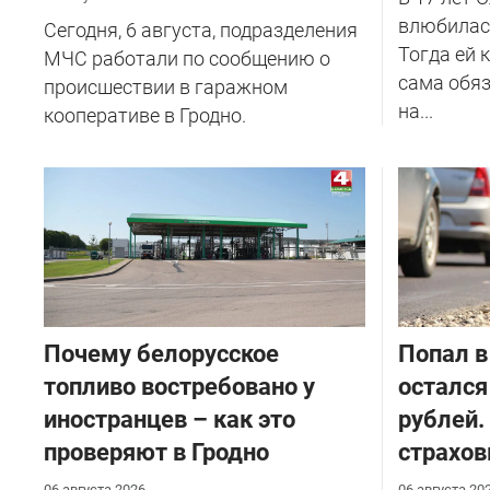
влюбилась
Сегодня, 6 августа, подразделения
Тогда ей 
МЧС работали по сообщению о
сама обяз
происшествии в гаражном
на...
кооперативе в Гродно.
Почему белорусское
​Попал в
топливо востребовано у
остался
иностранцев – как это
рублей.
проверяют в Гродно
страхов
06 августа 2026
06 августа 20