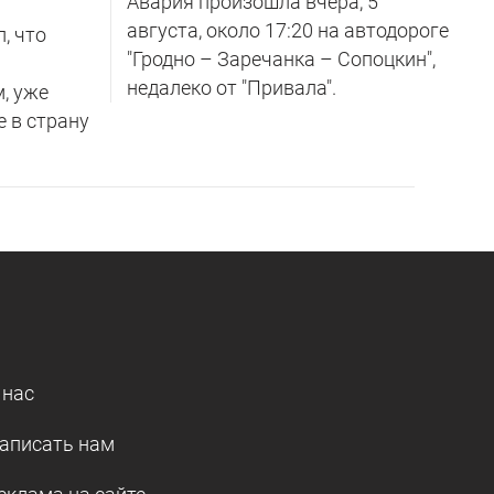
Авария произошла вчера, 5
августа, около 17:20 на автодороге
, что
"Гродно – Заречанка – Сопоцкин",
недалеко от "Привала".
м, уже
е в страну
 нас
аписать нам