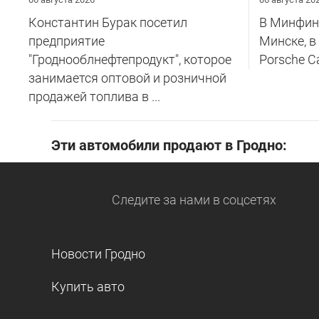
Константин Бурак посетил
В Минфине
предприятие
Минске, в
"Гроднооблнефтепродукт", которое
Porsche C
занимается оптовой и розничной
продажей топлива в ...
Эти автомобили продают в Гродно:
Следите за нами
в соцсетях
Новости Гродно
Купить авто