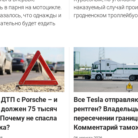
 в парня на мотоцикле.
наказуемый случай прои
казалось, что однажды и
гродненском троллейбус
ательно будет ездить
 ДТП с Porsche – и
Все Tesla отправля
 должен 75 тысяч
рентген? Владельцы
 Почему не спасла
пересечении границ
ка?
Комментарий тамо
26
06 августа 2026