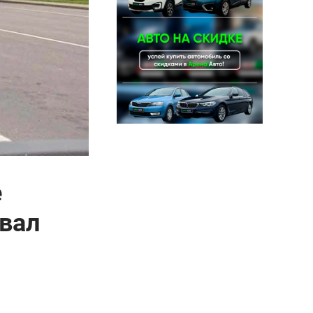
е
звал