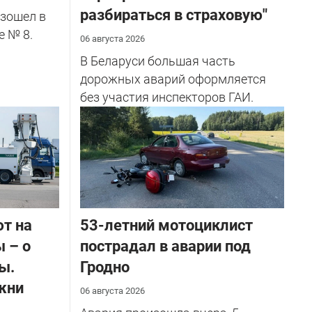
разбираться в страховую"
зошел в
е № 8.
06 августа 2026
В Беларуси большая часть
дорожных аварий оформляется
без участия инспекторов ГАИ.
ют на
53-летний мотоциклист
 – о
пострадал в аварии под
ы.
Гродно
жни
06 августа 2026