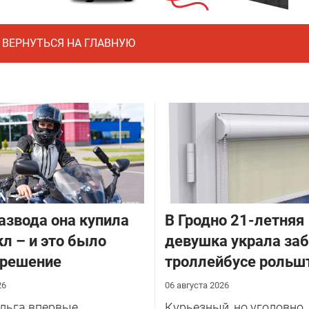
ВЕРНУТЬСЯ НА ГЛАВНУЮ
азвода она купила
В Гродно 21-летняя
л – и это было
девушка украла за
 решение
троллейбусе рольш
26
06 августа 2026
Ольга впервые
Курьезный, но уголовно