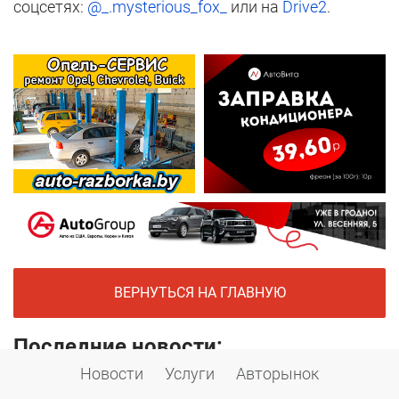
соцсетях:
@_.mysterious_fox_
или на
Drive2
.
ВЕРНУТЬСЯ НА ГЛАВНУЮ
Последние новости:
Новости
Услуги
Авторынок