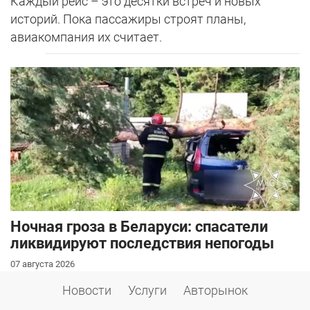
Каждый рейс – это десятки встреч и новых
историй. Пока пассажиры строят планы,
авиакомпания их считает.
Ночная гроза в Беларуси: спасатели
ликвидируют последствия непогоды
07 августа 2026
Сегодняшняя ночная гроза наделала беды по
Новости
Услуги
Авторынок
всей стране – вот такое необычное лето в этом