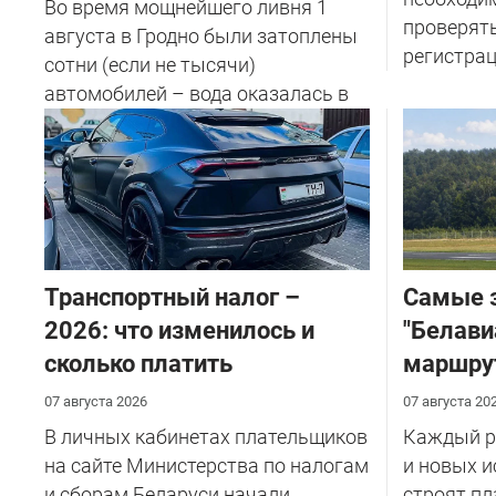
Во время мощнейшего ливня 1
проверят
августа в Гродно были затоплены
регистрац
сотни (если не тысячи)
автомобилей – вода оказалась в
салоне...
Транспортный налог –
Самые 
2026: что изменилось и
"Белави
сколько платить
маршру
07 августа 2026
07 августа 20
В личных кабинетах плательщиков
Каждый ре
на сайте Министерства по налогам
и новых и
и сборам Беларуси начали
строят пл