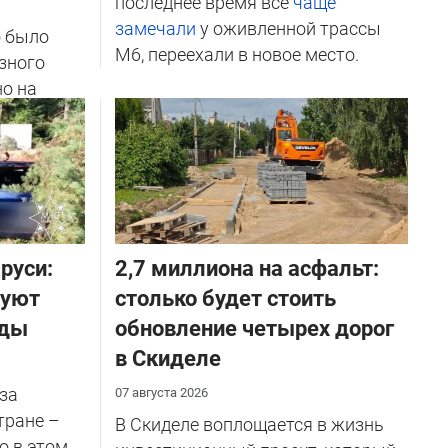
последнее время все
чаще
замечали
у оживленной трассы
о было
М6, переехали в новое место.
зного
но на
ичников
руси:
2,7 миллиона на асфальт:
руют
столько будет стоить
оды
обновление четырех дорог
в Скиделе
за
07 августа 2026
тране –
В Скиделе воплощается в жизнь
о в этом