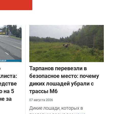
о
Тарпанов перевезли в
листа:
безопасное место: почему
едстве
диких лошадей убрали с
о на 5
трассы М6
не за
07 августа 2026
Дикие лошади, которых в