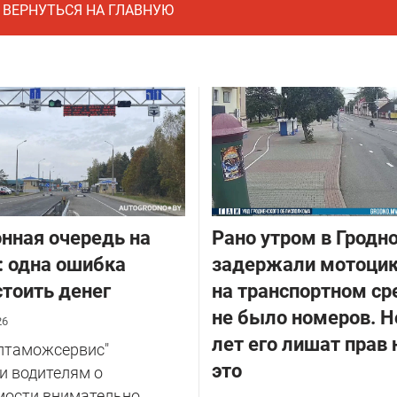
ВЕРНУТЬСЯ НА ГЛАВНУЮ
нная очередь на
Рано утром в Гродн
: одна ошибка
задержали мотоцик
тоить денег
на транспортном ср
не было номеров. Н
26
лет его лишат прав 
елтаможсервис"
это
и водителям о
мости внимательно