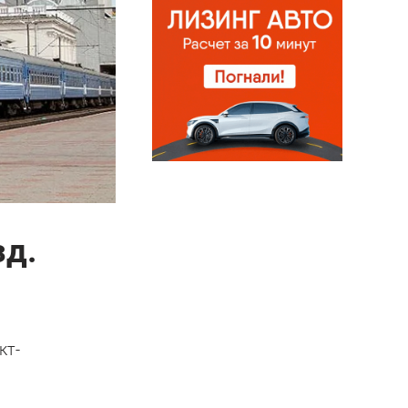
зд.
кт-