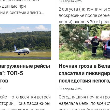
07 августа 2026
ь данные при
2 августа (напомним, эт
ии в системе электр...
воскресенье после серье
ливня) около 5:30 в Грод
улице Советских Погран
у...
загруженные рейсы
Ночная гроза в Бела
а": ТОП-5
спасатели ликвиди
тов
последствия непог
26
07 августа 2026
йс – это десятки встреч
Сегодняшняя ночная гро
сторий. Пока пассажиры
наделала беды по всей с
аны, авиакомпания их
вот такое необычное лет