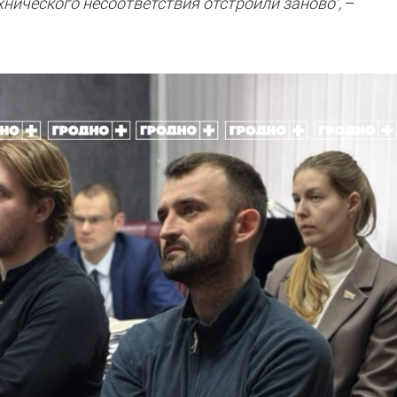
хнического несоответствия отстроили заново",
–