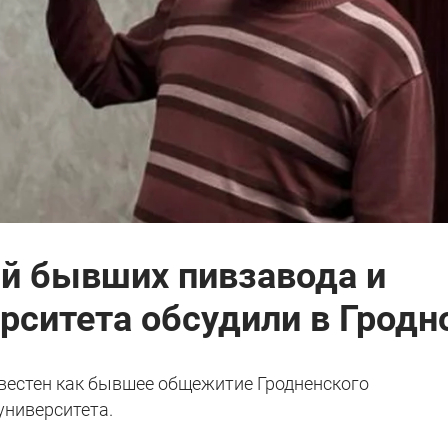
й бывших пивзавода и
ситета обсудили в Гродн
звестен как бывшее общежитие Гродненского
университета.