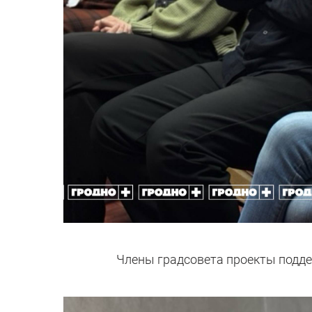
Члены градсовета проекты подде