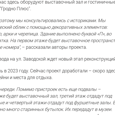
йчас здесь оборудуют выставочный зал и гостиничны
"Гродно Плюс".
 поэтому мы консультировались с историками. Мы
еский облик с помощью декоративных элементов:
р, арки и черепица. Здание выполнено буквой «П», во
атка. На первом этаже будет выставочное пространст
е номера",
– рассказали авторы проекта.
ода на ул. Заводской ждет новый этап реконструкций
 в 2023 году. Сейчас проект доработали – скоро зде
йни и места для отдыха.
очереди. Помимо пристроек есть еще подвалы –
же будет выставочный зал, третий этаж отдадут под
е и четвертый этажи отдадут под фуршетные залы. 
но много старинных бутылок. Их передадут в музеи.