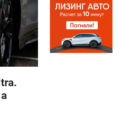
tra.
 а