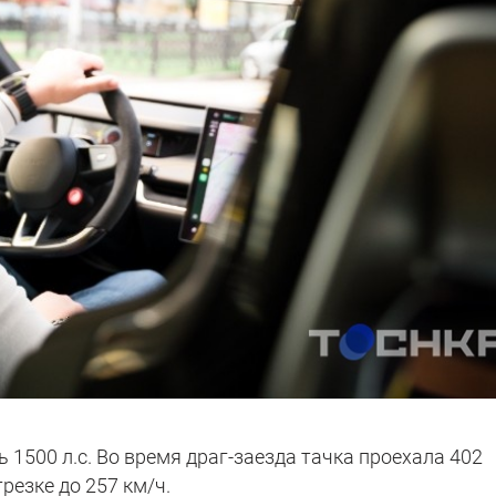
 1500 л.с. Во время драг-заезда тачка проехала 402
трезке до 257 км/ч.