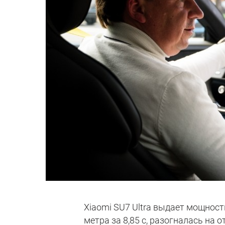
Xiaomi SU7 Ultra выдает мощность
метра за 8,85 с, разогналась на о