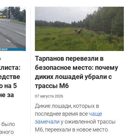
о
Тарпанов перевезли в
листа:
безопасное место: почему
едстве
диких лошадей убрали с
о на 5
трассы М6
не за
07 августа 2026
Дикие лошади, которых в
последнее время все
чаще
замечали
у оживленной трассы
о было
М6, переехали в новое место.
зного