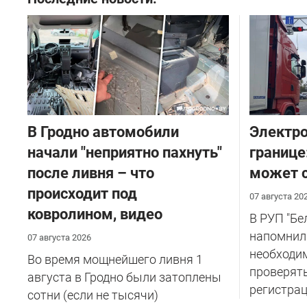
В Гродно автомобили
Электро
начали "неприятно пахнуть"
границе
после ливня – что
может с
происходит под
07 августа 20
ковролином, видео
В РУП "Б
напомнил
07 августа 2026
необходи
Во время мощнейшего ливня 1
проверят
августа в Гродно были затоплены
регистрац
сотни (если не тысячи)