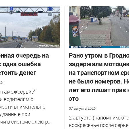
нная очередь на
Рано утром в Гродн
: одна ошибка
задержали мотоцик
тоить денег
на транспортном ср
не было номеров. Н
26
лет его лишат прав 
елтаможсервис"
это
и водителям о
мости внимательно
07 августа 2026
ь данные при
2 августа (напомним, эт
ии в системе электр...
воскресенье после серье