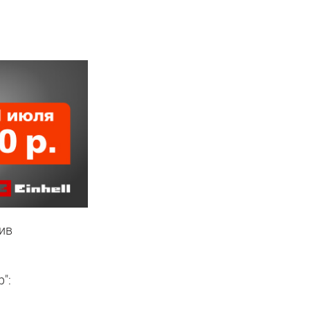
ив
":