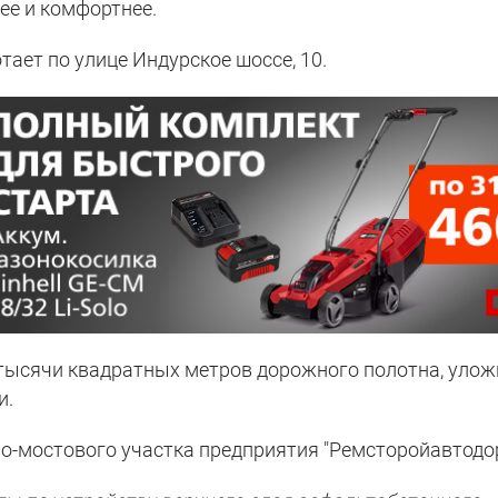
ее и комфортнее.
ает по улице Индурское шоссе, 10.
тысячи квадратных метров дорожного полотна, улож
и.
но-мостового участка предприятия "Ремсторойавтодор