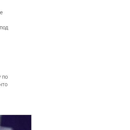
ое
 под
 по
что