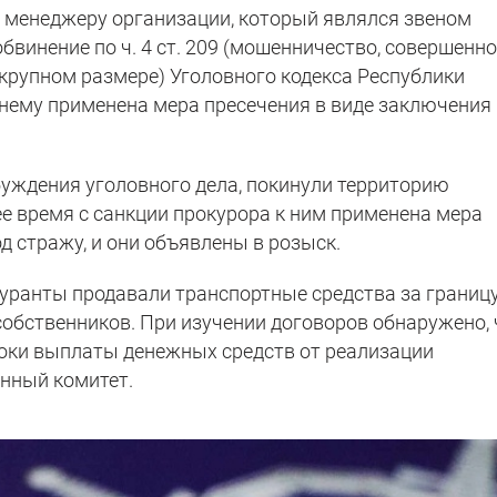
у менеджеру организации, который являлся звеном
бвинение по ч. 4 ст. 209 (мошенничество, совершенн
 крупном размере) Уголовного кодекса Республики
 нему применена мера пресечения в виде заключения
буждения уголовного дела, покинули территорию
ее время с санкции прокурора к ним применена мера
д стражу, и они объявлены в розыск.
гуранты продавали транспортные средства за границу
собственников. При изучении договоров обнаружено, 
роки выплаты денежных средств от реализации
нный комитет.