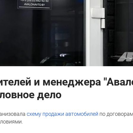
ителей и менеджера "Авал
оловное дело
ганизовала
схему продажи автомобилей
по договора
словиями.