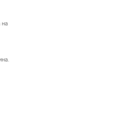
 на
ина.