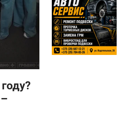
 году?
 –