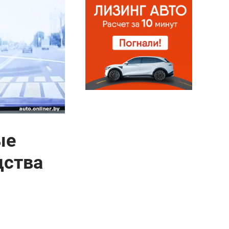
ые
дства