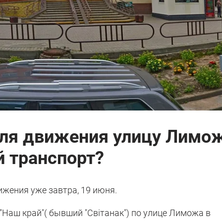
для движения улицу Лимож
 транспорт?
жения уже завтра, 19 июня.
"Наш край"( бывший "Свiтанак") по улице Лиможа в