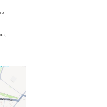
ти.
жа,
в