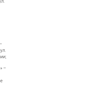
ул.
 –
ул.
ии;
» –
же