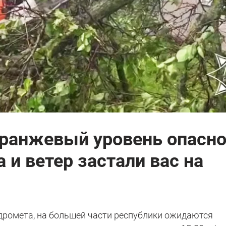
оранжевый уровень опасно
а и ветер застали вас на
идромета, на большей части республики ожидаются