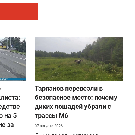
о
Тарпанов перевезли в
листа:
безопасное место: почему
едстве
диких лошадей убрали с
о на 5
трассы М6
не за
07 августа 2026