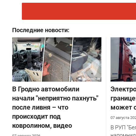
Последние новости:
В Гродно автомобили
Электро
начали "неприятно пахнуть"
границе
после ливня – что
может с
происходит под
07 августа 20
ковролином, видео
В РУП "Б
напомнил
07 августа 2026