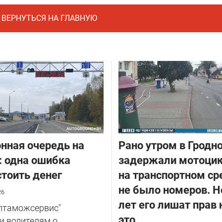
ВЕРНУТЬСЯ НА ГЛАВНУЮ
нная очередь на
Рано утром в Гродн
: одна ошибка
задержали мотоцик
тоить денег
на транспортном ср
не было номеров. Н
26
лет его лишат прав 
елтаможсервис"
это
и водителям о