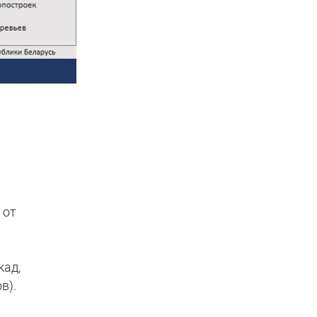
 от
кад,
в).