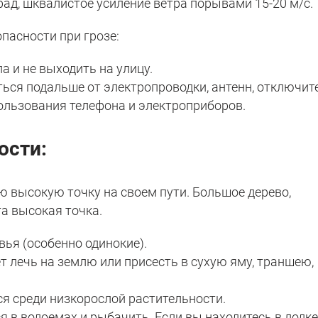
рад, шквалистое усиление ветра порывами 15-20 м/с.
опасности при грозе:
а и не выходить на улицу.
ться подальше от электропроводки, антенн, отключит
пользования телефона и электроприборов.
ости:
ю высокую точку на своем пути. Большое дерево,
та высокая точка.
вья (особенно одинокие).
ет лечь на землю или присесть в сухую яму, траншею,
ься среди низкорослой растительности.
я в водоемах и рыбачить. Если вы находитесь в лодке