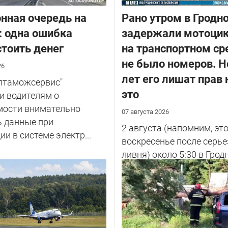
нная очередь на
Рано утром в Гродн
: одна ошибка
задержали мотоцик
тоить денег
на транспортном ср
не было номеров. Н
26
лет его лишат прав 
елтаможсервис"
это
и водителям о
мости внимательно
07 августа 2026
ь данные при
2 августа (напомним, эт
ии в системе электр...
воскресенье после серье
ливня) около 5:30 в Грод
улице Советских Погран
у...