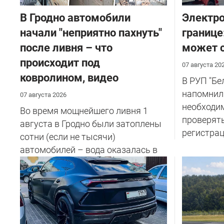
В Гродно автомобили
Электро
начали "неприятно пахнуть"
границе
после ливня – что
может с
происходит под
07 августа 20
ковролином, видео
В РУП "Б
напомнил
07 августа 2026
необходи
Во время мощнейшего ливня 1
проверят
августа в Гродно были затоплены
регистрац
сотни (если не тысячи)
автомобилей – вода оказалась в
салоне...