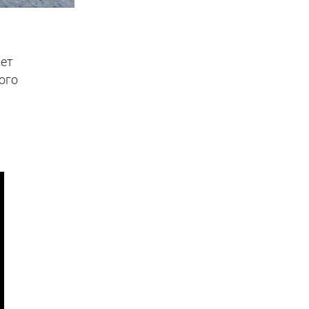
жет
ого