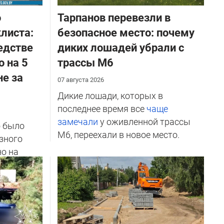
о
Тарпанов перевезли в
листа:
безопасное место: почему
едстве
диких лошадей убрали с
о на 5
трассы М6
не за
07 августа 2026
Дикие лошади, которых в
последнее время все
чаще
замечали
у оживленной трассы
о было
М6, переехали в новое место.
зного
но на
ичников