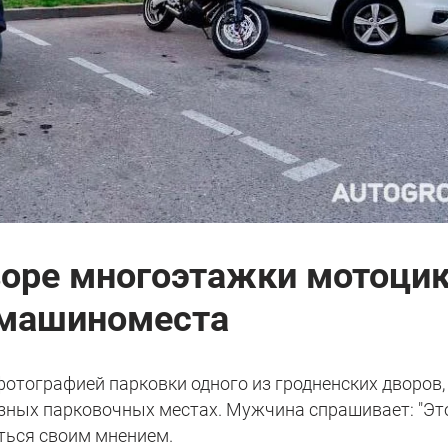
воре многоэтажки мотоци
 машиноместа
отографией парковки одного из гродненских дворов,
азных парковочных местах. Мужчина спрашивает: "Эт
ться своим мнением.