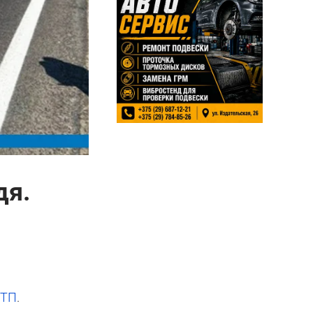
дя.
ДТП
.