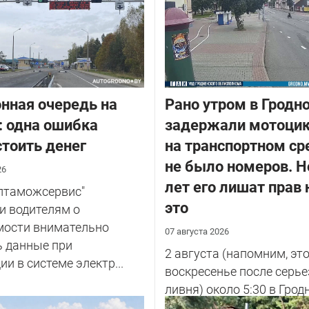
нная очередь на
Рано утром в Гродн
: одна ошибка
задержали мотоцик
тоить денег
на транспортном ср
не было номеров. Н
26
лет его лишат прав 
елтаможсервис"
это
и водителям о
мости внимательно
07 августа 2026
ь данные при
2 августа (напомним, эт
ии в системе электр...
воскресенье после серье
ливня) около 5:30 в Грод
улице Советских Погран