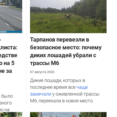
о
Тарпанов перевезли в
листа:
безопасное место: почему
едстве
диких лошадей убрали с
о на 5
трассы М6
не за
07 августа 2026
Дикие лошади, которых в
последнее время все
чаще
замечали
у оживленной трассы
о было
М6, переехали в новое место.
зного
но на
ичников