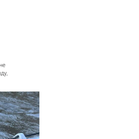
не
ду,