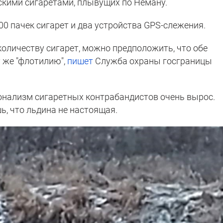
сскими сигаретами, плывущих по Неману.
0 пачек сигарет и два устройства GPS-слежения.
количеству сигарет, можно предположить, что обе
у же "флотилию",
пишет
Служба охраны госграницы
онализм сигаретных контрабандистов очень вырос.
ь, что льдина не настоящая.