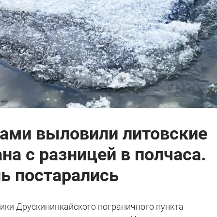
тами выловили литовские
на с разницей в полчаса.
ь постарались
ики Друскининкайского пограничного пункта