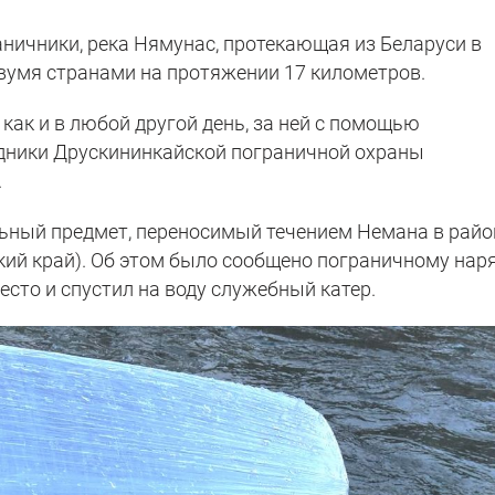
ничники, река Нямунас, протекающая из Беларуси в
двумя странами на протяжении 17 километров.
 как и в любой другой день, за ней с помощью
дники Друскининкайской пограничной охраны
.
ьный предмет, переносимый течением Немана в райо
ий край). Об этом было сообщено пограничному наря
сто и спустил на воду служебный катер.