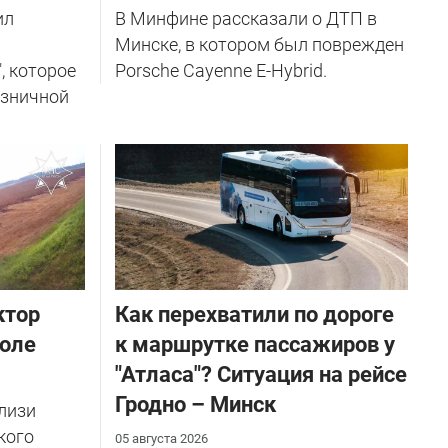
ил
В Минфине рассказали о ДТП в
Минске, в котором был поврежден
, которое
Porsche Cayenne E-Hybrid.
озничной
ктор
Как перехватили по дороге
поле
к маршрутке пассажиров у
"Атласа"? Ситуация на рейсе
Гродно – Минск
близи
кого
05 августа 2026