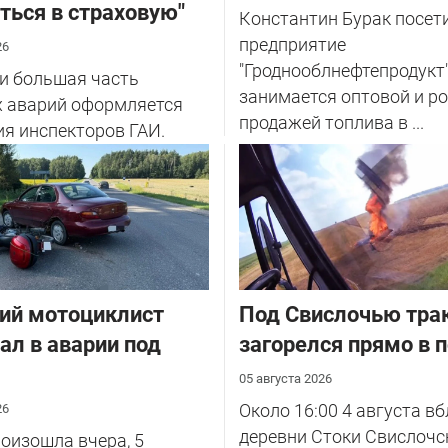
ться в страховую"
Константин Бурак посет
предприятие
26
"Гроднооблнефтепродукт"
и большая часть
занимается оптовой и р
 аварий оформляется
продажей топлива в ...
ия инспекторов ГАИ.
ий мотоциклист
Под Свислочью тра
ал в аварии под
загорелся прямо в 
05 августа 2026
Около 16:00 4 августа в
26
деревни Стоки Свислочс
оизошла вчера, 5