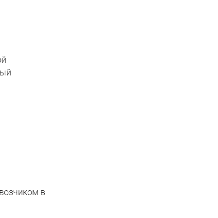
ой
ный
евозчиком в