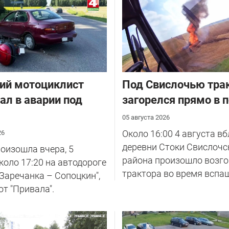
ий мотоциклист
Под Свислочью тра
ал в аварии под
загорелся прямо в 
05 августа 2026
Около 16:00 4 августа в
26
деревни Стоки Свислочс
оизошла вчера, 5
района произошло возг
около 17:20 на автодороге
трактора во время вспаш
 Заречанка – Сопоцкин",
от "Привала".