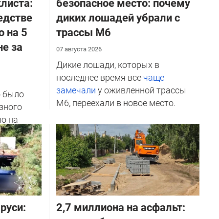
листа:
безопасное место: почему
едстве
диких лошадей убрали с
о на 5
трассы М6
не за
07 августа 2026
Дикие лошади, которых в
последнее время все
чаще
замечали
у оживленной трассы
о было
М6, переехали в новое место.
зного
но на
ичников
руси:
2,7 миллиона на асфальт: