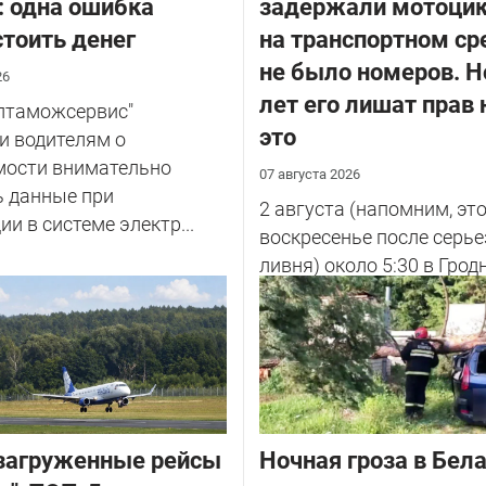
: одна ошибка
задержали мотоцик
тоить денег
на транспортном ср
не было номеров. Н
26
лет его лишат прав 
елтаможсервис"
это
и водителям о
мости внимательно
07 августа 2026
ь данные при
2 августа (напомним, эт
ии в системе электр...
воскресенье после серье
ливня) около 5:30 в Грод
улице Советских Погран
у...
загруженные рейсы
Ночная гроза в Бела