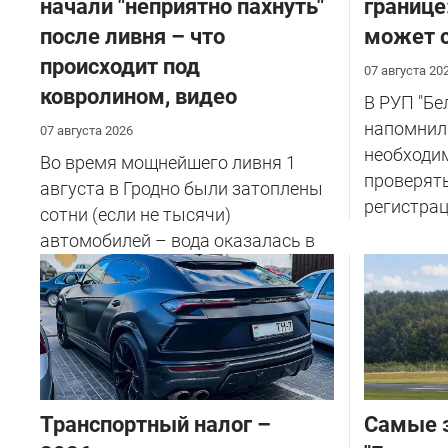
начали "неприятно пахнуть"
границе
после ливня – что
может с
происходит под
07 августа 20
ковролином, видео
В РУП "Б
напомнил
07 августа 2026
необходи
Во время мощнейшего ливня 1
проверят
августа в Гродно были затоплены
регистрац
сотни (если не тысячи)
автомобилей – вода оказалась в
салоне...
Транспортный налог –
Самые 