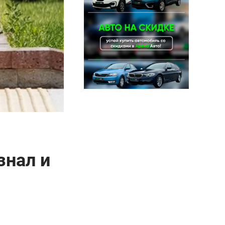
знал и
я