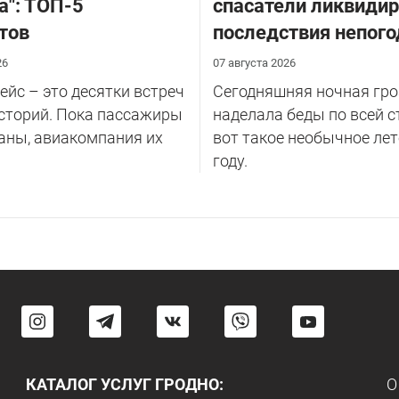
а": ТОП-5
спасатели ликвиди
тов
последствия непог
26
07 августа 2026
йс – это десятки встреч
Сегодняшняя ночная гро
сторий. Пока пассажиры
наделала беды по всей с
аны, авиакомпания их
вот такое необычное лет
году.
КАТАЛОГ УСЛУГ ГРОДНО:
О