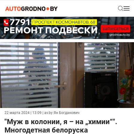
22 марта 2024 | 13:09
| av.by Ян Богданович
"Муж в колонии, я – на „химии“".
Многодетная белоруска