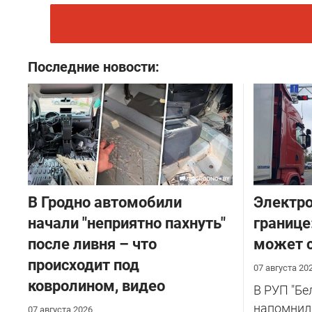
Последние новости:
В Гродно автомобили
Электро
начали "неприятно пахнуть"
границе
после ливня – что
может с
происходит под
07 августа 20
ковролином, видео
В РУП "Б
напомнил
07 августа 2026