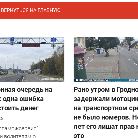
ВЕРНУТЬСЯ НА ГЛАВНУЮ
нная очередь на
Рано утром в Гродн
: одна ошибка
задержали мотоцик
тоить денег
на транспортном ср
не было номеров. Н
26
лет его лишат прав 
елтаможсервис"
это
и водителям о