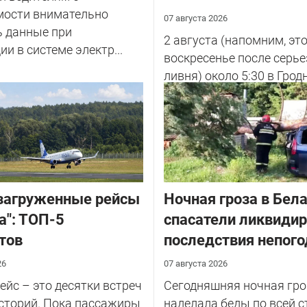
мости внимательно
07 августа 2026
ь данные при
2 августа (напомним, эт
ии в системе электр...
воскресенье после серье
ливня) около 5:30 в Грод
улице Советских Погран
у...
загруженные рейсы
Ночная гроза в Бела
а": ТОП-5
спасатели ликвиди
тов
последствия непог
26
07 августа 2026
йс – это десятки встреч
Сегодняшняя ночная гро
сторий. Пока пассажиры
наделала беды по всей с