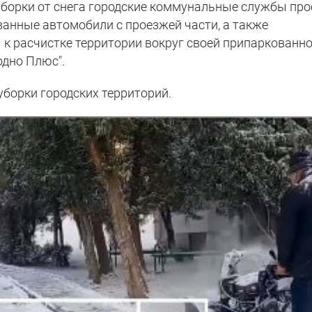
борки от снега городские коммунальные службы про
анные автомобили с проезжей части, а также
к расчистке территории вокруг своей припаркованн
одно Плюс".
уборки городских территорий.