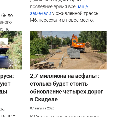
последнее время все
чаще
замечали
у оживленной трассы
о было
М6, переехали в новое место.
зного
но на
ичников
руси:
2,7 миллиона на асфальт:
руют
столько будет стоить
оды
обновление четырех дорог
в Скиделе
за
07 августа 2026
тране –
В Скиделе воплощается в жизнь