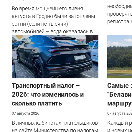
необходи
Во время мощнейшего ливня 1
проверят
августа в Гродно были затоплены
регистрац
сотни (если не тысячи)
автомобилей – вода оказалась в
салоне...
Транспортный налог –
Самые 
2026: что изменилось и
"Белави
сколько платить
маршру
07 августа 2026
07 августа 20
В личных кабинетах плательщиков
Каждый ре
на сайте Министерства по налогам
и новых и