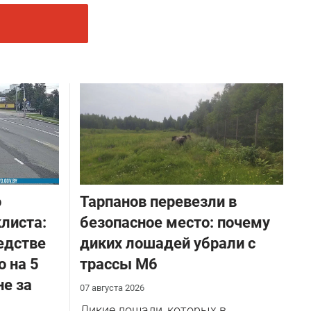
о
Тарпанов перевезли в
листа:
безопасное место: почему
едстве
диких лошадей убрали с
о на 5
трассы М6
не за
07 августа 2026
Дикие лошади, которых в