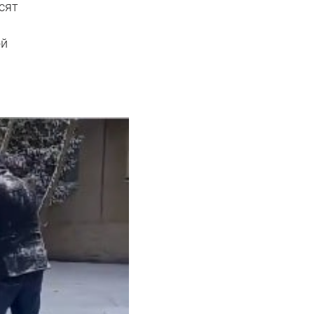
сят
ой