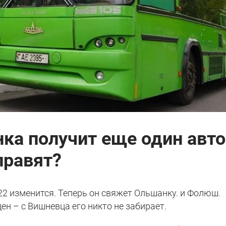
ка получит еще один авт
правят?
22 изменится. Теперь он свяжет Ольшанку. и Фолюш.
н – с Вишневца его никто не забирает.