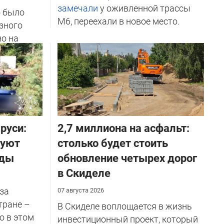
замечали
у оживленной трассы
о было
М6, переехали в новое место.
зного
но на
ичников
руси:
2,7 миллиона на асфальт:
руют
столько будет стоить
оды
обновление четырех дорог
в Скиделе
за
07 августа 2026
тране –
В Скиделе воплощается в жизнь
о в этом
инвестиционный проект, который