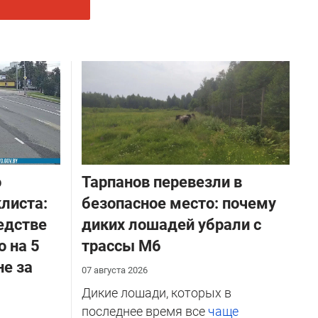
о
Тарпанов перевезли в
листа:
безопасное место: почему
едстве
диких лошадей убрали с
о на 5
трассы М6
не за
07 августа 2026
Дикие лошади, которых в
последнее время все
чаще