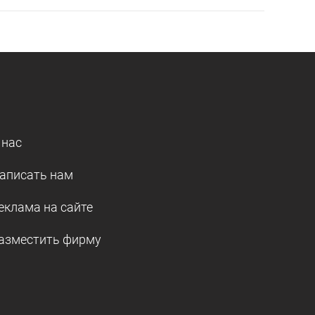
 нас
аписать нам
еклама на сайте
азместить фирму