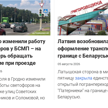
теле...
о изменили работу
Латвия возобновил
ров у БСМП – на
оформление трансп
ерь обращать
границе с Беларусь
е при проезде
05 августа 2026
Латышская сторона в м
26
пятницу
закрыла
единст
юля в Гродно изменили
открытый погранперехо
боты светофоров на
"Патерниеки" на границе 
ке улиц Советских
Беларусью.
иков и Соломовой, но