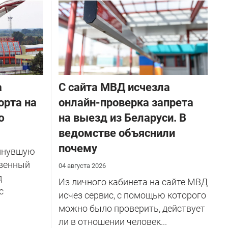
а
С сайта МВД исчезла
орта на
онлайн-проверка запрета
ю
на выезд из Беларуси. В
ведомстве объяснили
почему
инувшую
венный
04 августа 2026
д
Из личного кабинета на сайте МВД
с
исчез сервис, с помощью которого
можно было проверить, действует
ли в отношении человек...