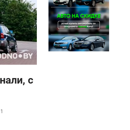
нали, с
 1