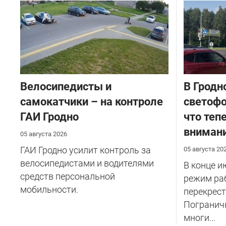
Велосипедисты и
В Гродн
самокатчики – на контроле
светофо
ГАИ Гродно
что теп
внимани
05 августа 2026
ГАИ Гродно усилит контроль за
05 августа 20
велосипедистами и водителями
В конце и
средств персональной
режим ра
мобильности.
перекрест
Пограничн
многи...