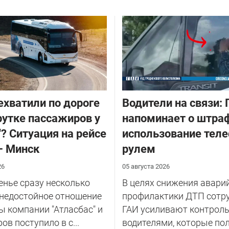
ехватили по дороге
Водители на связи: 
утке пассажиров у
напоминает о штраф
"? Ситуация на рейсе
использование теле
– Минск
рулем
26
05 августа 2026
енье сразу несколько
В целях снижения авари
 недостойное отношение
профилактики ДТП сотр
ы компании "Атласбас" и
ГАИ усиливают контроль
ов поступило в с...
водителями, которые по