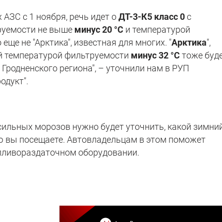
 АЗС с 1 ноября, речь идет о
ДТ-3-К5 класс 0
с
руемости не выше
минус 20 °С
и температурой
еще не "Арктика", известная для многих. "
Арктика
",
ой температурой фильтруемости
минус 32 °С
тоже буд
С Гродненского региона", – уточнили нам в РУП
одукт".
сильных морозов нужно будет уточнить, какой зимни
ую вы посещаете. Автовладельцам в этом поможет
пливораздаточном оборудовании.