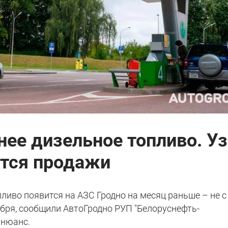
нее дизельное топливо. Уз
ются продажи
пливо появится на АЗС Гродно на месяц раньше – не с
оября, сообщили АвтоГродно РУП "Белоруснефть-
 нюанс.