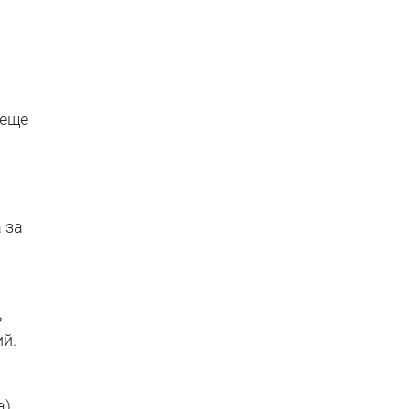
 еще
 за
ь
й.
).