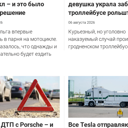
л – и это было
девушка украла за
 решение
троллейбусе рольш
26
06 августа 2026
Ольга впервые
Курьезный, но уголовно
 в парня на мотоцикле.
наказуемый случай прои
казалось, что однажды и
гродненском троллейбус
ательно будет ездить
 ДТП с Porsche – и
Все Tesla отправля