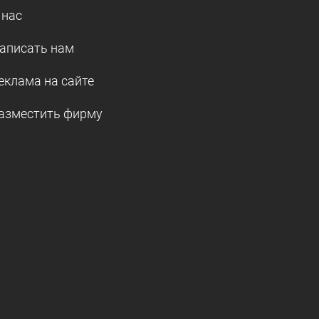
 нас
аписать нам
еклама на сайте
азместить фирму