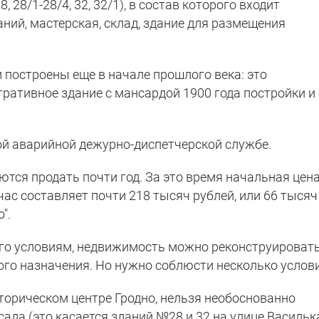
 28/1-28/4, 32, 32/1), в состав которого входит
ний, мастерская, склад, здание для размещения
и построены еще в начале прошлого века: это
ративное здание с мансардой 1900 года постройки и
й аварийной дежурно-диспетчерской службе.
ются продать почти год. За это время начальная цена
час составляет почти 218 тысяч рублей, или 66 тысяч
".
 его условиям, недвижимость можно реконструироват
ого назначения. Но нужно соблюсти несколько услови
торическом центре Гродно, нельзя необоснованно
ада (это касается зданий №28 и 32 на улице Василька