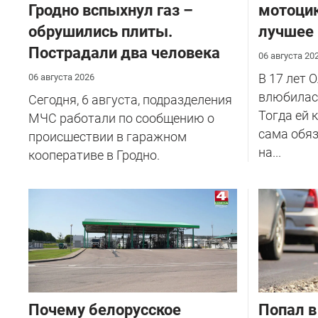
Гродно вспыхнул газ –
мотоцик
обрушились плиты.
лучшее
Пострадали два человека
06 августа 20
В 17 лет 
06 августа 2026
влюбилась
Сегодня, 6 августа, подразделения
Тогда ей 
МЧС работали по сообщению о
сама обяз
происшествии в гаражном
на...
кооперативе в Гродно.
Почему белорусское
​Попал в