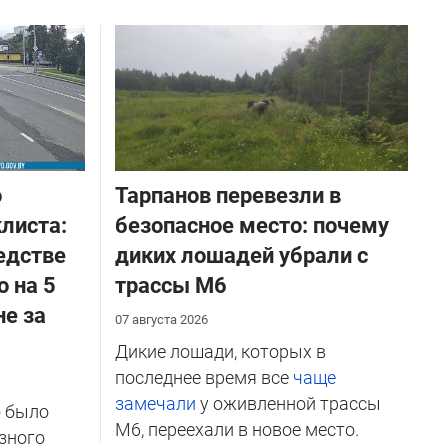
о
Тарпанов перевезли в
листа:
безопасное место: почему
едстве
диких лошадей убрали с
о на 5
трассы М6
не за
07 августа 2026
Дикие лошади, которых в
последнее время все
чаще
замечали
у оживленной трассы
о было
М6, переехали в новое место.
зного