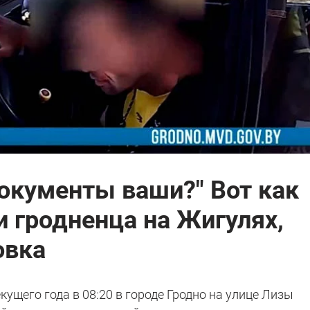
документы ваши?" Вот как
 гродненца на Жигулях,
овка
кущего года в 08:20 в городе Гродно на улице Лизы