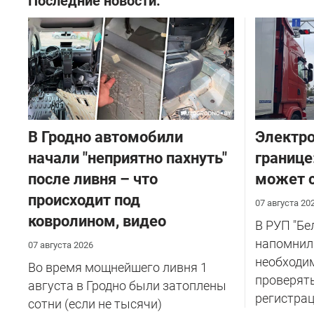
Последние новости:
В Гродно автомобили
Электро
начали "неприятно пахнуть"
границе
после ливня – что
может с
происходит под
07 августа 20
ковролином, видео
В РУП "Б
напомнил
07 августа 2026
необходи
Во время мощнейшего ливня 1
проверят
августа в Гродно были затоплены
регистрац
сотни (если не тысячи)