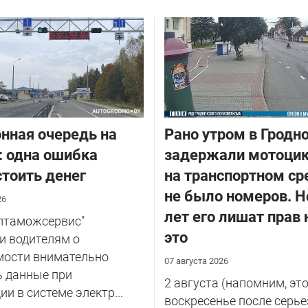
нная очередь на
Рано утром в Гродн
: одна ошибка
задержали мотоцик
тоить денег
на транспортном ср
не было номеров. Н
26
лет его лишат прав 
елтаможсервис"
это
и водителям о
мости внимательно
07 августа 2026
ь данные при
2 августа (напомним, эт
ии в системе электр...
воскресенье после серье