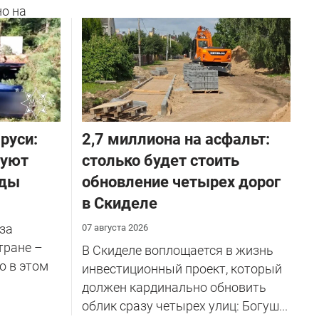
но на
ичников
руси:
2,7 миллиона на асфальт:
руют
столько будет стоить
оды
обновление четырех дорог
в Скиделе
за
07 августа 2026
тране –
В Скиделе воплощается в жизнь
о в этом
инвестиционный проект, который
должен кардинально обновить
облик сразу четырех улиц: Богуш...