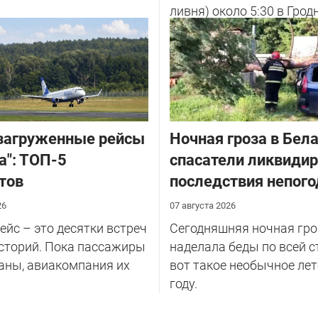
ливня) около 5:30 в Грод
улице Советских Погран
у...
загруженные рейсы
Ночная гроза в Бела
а": ТОП-5
спасатели ликвиди
тов
последствия непог
26
07 августа 2026
йс – это десятки встреч
Сегодняшняя ночная гро
сторий. Пока пассажиры
наделала беды по всей с
аны, авиакомпания их
вот такое необычное лет
году.