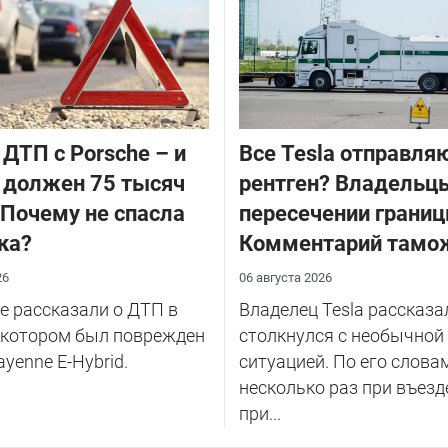
 ДТП с Porsche – и
Все Tesla отправля
 должен 75 тысяч
рентген? Владельцы
 Почему не спасла
пересечении границ
ка?
Комментарий тамо
26
06 августа 2026
 рассказали о ДТП в
Владелец Tesla рассказал
 котором был поврежден
столкнулся с необычной
ayenne E-Hybrid.
ситуацией. По его слова
несколько раз при въезд
при...