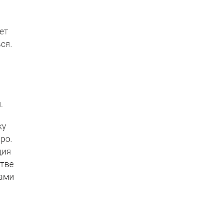
ет
ся.
.
ку
ро.
ция
стве
сами