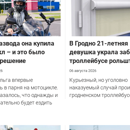
азвода она купила
В Гродно 21-летняя
л – и это было
девушка украла за
 решение
троллейбусе рольш
26
06 августа 2026
Ольга впервые
Курьезный, но уголовно
 в парня на мотоцикле.
наказуемый случай прои
казалось, что однажды и
гродненском троллейбус
ательно будет ездить