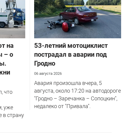
ют на
53-летний мотоциклист
 – о
пострадал в аварии под
ы.
Гродно
жни
06 августа 2026
Авария произошла вчера, 5
августа, около 17:20 на автодороге
, что
"Гродно – Заречанка – Сопоцкин",
недалеко от "Привала".
м, уже
е в страну