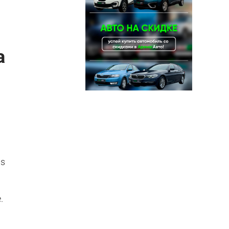
а
ls
.