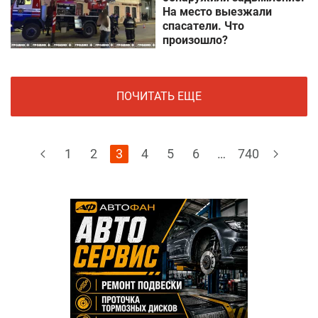
На место выезжали
спасатели. Что
произошло?
ПОЧИТАТЬ ЕЩЕ
1
2
3
4
5
6
…
740