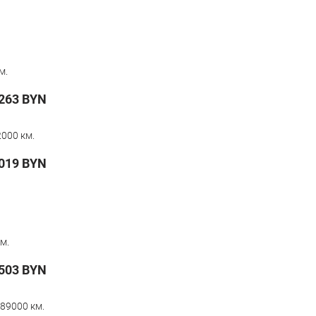
м.
263
BYN
000 км.
019
BYN
м.
503
BYN
89000 км.