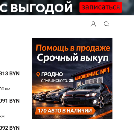
 313
BYN
00 км.
091
BYN
км.
092
BYN