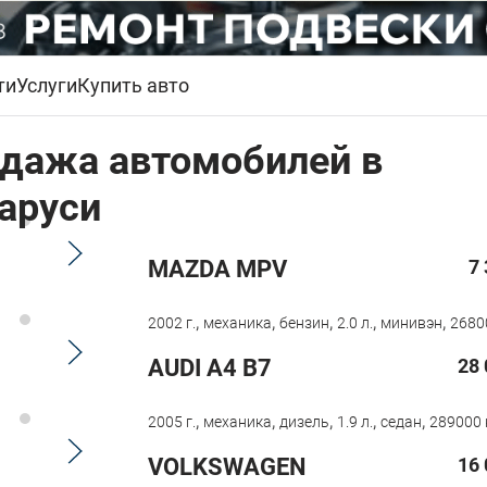
ти
Услуги
Купить авто
дажа автомобилей в
аруси
MAZDA MPV
7
,
,
,
,
,
2002 г.
механика
бензин
2.0 л.
минивэн
2680
AUDI A4 B7
28 
,
,
,
,
,
2005 г.
механика
дизель
1.9 л.
седан
289000 
VOLKSWAGEN
16 