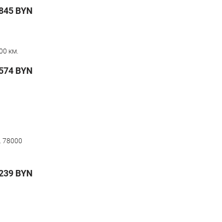
845
BYN
00 км.
574
BYN
,
78000
239
BYN