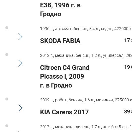
E38, 1996 г. в
Гродно
,
,
,
,
,
1996 г.
автомат
бензин
5.4 л.
седан
422000 к
SKODA FABIA
17 
,
,
,
,
,
2012 г.
механика
бензин
1.2 л.
универсал
292
Citroen C4 Grand
19 
Picasso I, 2009
г. в Гродно
,
,
,
,
,
2009 г.
робот
бензин
1,6 л.
минивэн
275000 к
KIA Carens 2017
39 
,
,
,
,
,
2017 г.
механика
дизель
1.7 л.
хетчбэк 5 дв.
1