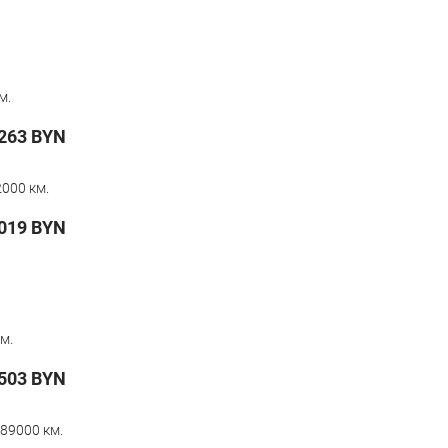
м.
263
BYN
000 км.
019
BYN
м.
503
BYN
89000 км.