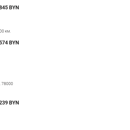
845
BYN
00 км.
574
BYN
,
78000
239
BYN