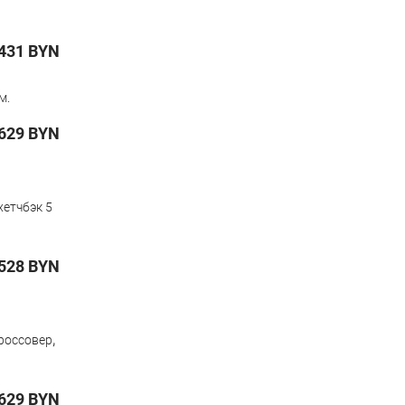
431
BYN
м.
629
BYN
хетчбэк 5
528
BYN
,
россовер
629
BYN