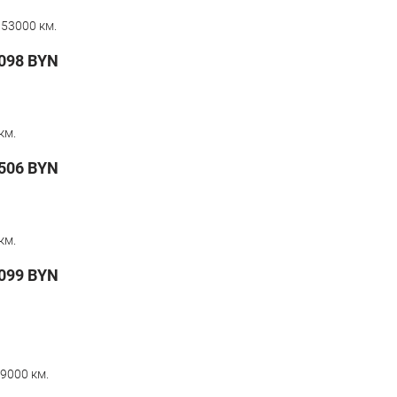
353000 км.
098
BYN
км.
506
BYN
км.
099
BYN
9000 км.