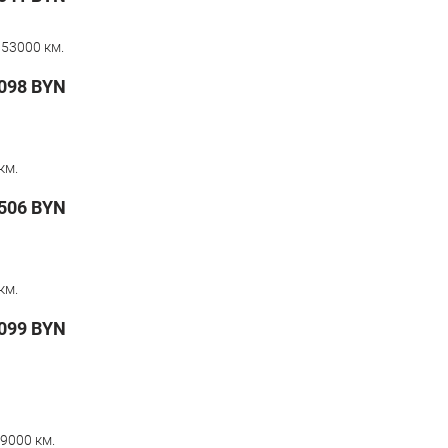
353000 км.
098
BYN
км.
506
BYN
км.
099
BYN
9000 км.