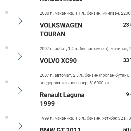
,
,
,
,
,
2008 г.
механика
1.1 л.
бензин
минивэн
2200
VOLKSWAGEN
23 
TOURAN
,
,
,
,
,
2007 г.
робот
1.4 л.
бензин (метан)
минивэн
VOLVO XC90
33 
,
,
,
,
2007 г.
автомат
2.5 л.
бензин (пропан-бутан)
,
внедорожник/кроссовер
316000 км.
Renault Laguna
9
1999
,
,
,
,
,
1999 г.
механика
1,6 л.
бензин
хетчбэк 5 дв.
3
BMW GT 2011
50 