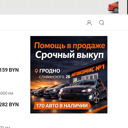
159
BYN
000 км.
282
BYN
00 км.