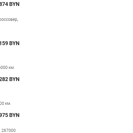
874
BYN
,
россовер
159
BYN
000 км.
282
BYN
00 км.
975
BYN
,
267000