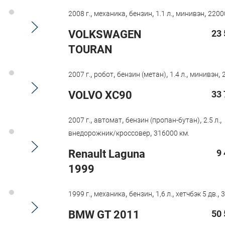
,
,
,
,
,
2008 г.
механика
бензин
1.1 л.
минивэн
2200
VOLKSWAGEN
23 
TOURAN
,
,
,
,
,
2007 г.
робот
бензин (метан)
1.4 л.
минивэн
VOLVO XC90
33 
,
,
,
,
2007 г.
автомат
бензин (пропан-бутан)
2.5 л.
,
внедорожник/кроссовер
316000 км.
Renault Laguna
9
1999
,
,
,
,
,
1999 г.
механика
бензин
1,6 л.
хетчбэк 5 дв.
3
BMW GT 2011
50 