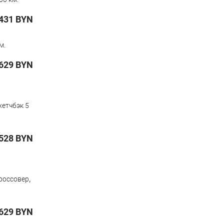
431
BYN
м.
629
BYN
хетчбэк 5
528
BYN
,
россовер
629
BYN