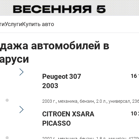
ти
Услуги
Купить авто
дажа автомобилей в
аруси
Peugeot 307
16 
2003
,
,
,
,
,
2003 г.
механика
бензин
2.0 л.
универсал
236
CITROEN XSARA
10 
PICASSO
,
,
,
,
,
2002 г.
механика
бензин
1.8 л.
минивэн
4270