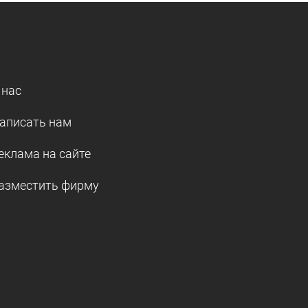
 нас
аписать нам
еклама на сайте
азместить фирму