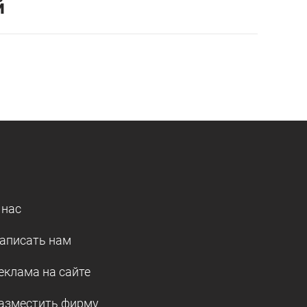
й
 нас
аписать нам
еклама на сайте
азместить фирму