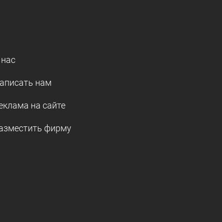
 нас
аписать нам
еклама на сайте
азместить фирму