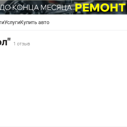
ти
Услуги
Купить авто
ол"
1 отзыв