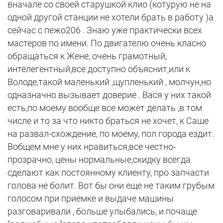
вначале со своей старушкой клио (котурую не на
одной другой станции не хотели брать в работу )а
сейчас с пежо206 . Знаю уже практически всех
мастеров по имени. По двигателю очень класно
обращаться к Жене, очень грамотный,
интелегентный,все доступно объяснит,или к
Володе,такой маленький ,щупленький , молчун,но
одназначно вызывает доверие . Вася у них такой
есть,по моему вообще все может делать ,в том
числе и то за что никто браться не хочет, к Саше
на развал-схождение, по моему, пол города ездит.
Вобщем мне у них нравиться,все честно-
прозрачно, цены нормальные,скидку всегда
сделают как постоянному клиенту, про запчасти
голова не болит. Вот бы они еще не таким грубым
голосом при приемке и выдаче машины
разговаривали , больше улыбались, и почаще