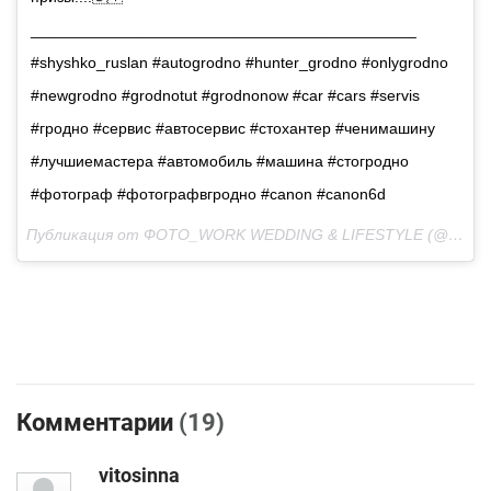
____________________________________________
#shyshko_ruslan #autogrodno #hunter_grodno #onlygrodno
#newgrodno #grodnotut #grodnonow #car #cars #servis
#гродно #сервис #автосервис #стохантер #ченимашину
#лучшиемастера #автомобиль #машина #стогродно
#фотограф #фотографвгродно #canon #canon6d
Публикация от ФОТО_WORK WEDDING & LIFESTYLE (@shyshko_ruslan) Окт 27 2017 в 4:58 PDT
Комментарии
(19)
vitosinna