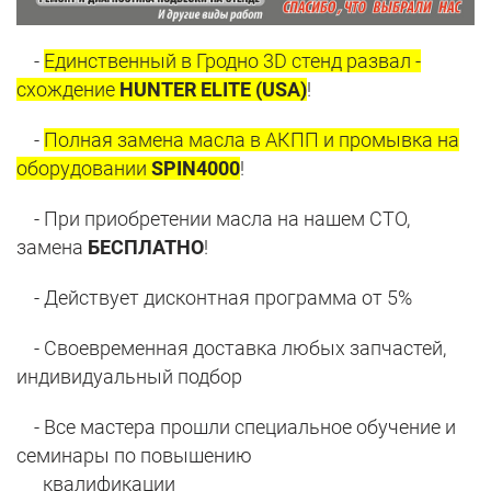
-
Единственный в Гродно 3D стенд развал -
схождение
HUNTER ELITE (USA)
!
-
Полная замена масла в АКПП и промывка на
оборудовании
SPIN4000
!
- При приобретении масла на нашем СТО,
замена
БЕСПЛАТНО
!
- Действует дисконтная программа от 5%
- Своевременная доставка любых запчастей,
индивидуальный подбор
- Все мастера прошли специальное обучение и
семинары по повышению
квалификации