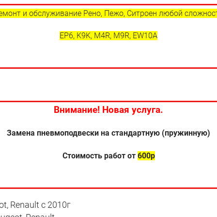
емонт и обслуживание Рено, Пежо, Ситроен любой сложнос
EP6, K9K, M4R, M9R, EW10A
Внимание! Новая услуга.
Замена пневмоподвески на стандартную (пружинную)
Стоимость работ от
600р
, Renault с 2010г