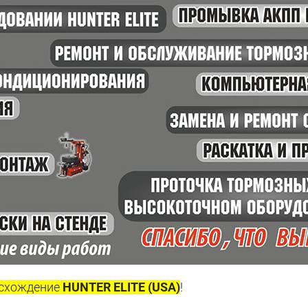
- схождение
HUNTER ELITE (USA)
!