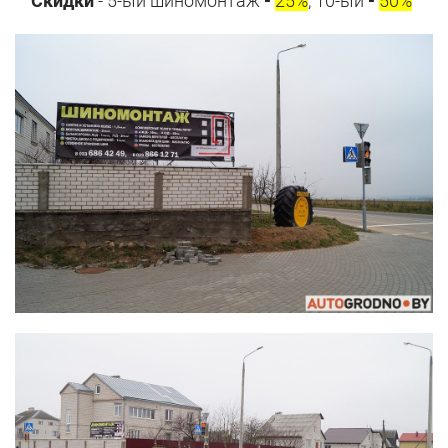
Скидки
- 5-ый шиномонтаж
-
25%
, 10-ый
-
50%