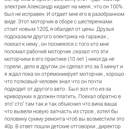
электрик Александр кидает на меня , что он 100%
был не исправен. И отдает мне его в разобранном
виде. Этот моторчик в сборе с шестеренками
стоит новым 120$, я обалдел от цены. Друзья
подсказали другого электрика на гаражах ,
поехал к нему , он посмеялся с того кто мне
поломал рабочий моторчик ,сказал что эти
моторчики в его практике (10 лет ) никогда не
горели , дело в другом ,он сделал это за 5 минут и
я ждал пока он отремониирует моторчик , хорошо
что толковый человек знал что он почти
подходит от другого авто . Был зол что из-за
криворуких я должен платить. Поехал обратно в
это" сто" там так и так объяснил что вина ваша
что вывели новую запчасть из строя , хотел бы
половину сумму ремонта чтоб вы возместили это
40р. В ответ пошли детские отговорки , директор