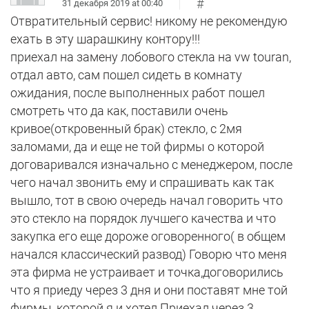
#
31 декабря 2019 at 00:40
Отвратительный сервис! никому не рекомендую
ехать в эту шарашкину контору!!!
приехал на замену лобового стекла на vw touran,
отдал авто, сам пошел сидеть в комнату
ожидания, после выполненных работ пошел
смотреть что да как, поставили очень
кривое(откровенный брак) стекло, с 2мя
заломами, да и еще не той фирмы о которой
договаривался изначально с менеджером, после
чего начал звонить ему и спрашивать как так
вышло, тот в свою очередь начал говорить что
это стекло на порядок лучшего качества и что
закупка его еще дороже оговоренного( в общем
начался классический развод) Говорю что меня
эта фирма не устраивает и точка,договорились
что я приеду через 3 дня и они поставят мне той
фирмы, которой я и хотел.Приехал через 3