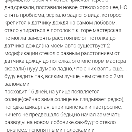
дня,срезали, поставили новое, стекло хорошее, НО
опять проблема, зеркало заднего вида, которое
крепится к датчику дождя на самом лобовом,
стало упираться в потолок т.к. горе мастерская
не могла замерять расстояние от потолка до
датчика дождя(на моем авто существует 2
модификации стекол с разным расстоянием от
датчика дождя до потолка, это мне норм мастера
сказали) нууу думаю ладно, что с них взять еще....
буду ездить так, всяким лучше, чем стекло с 2мя
заломами
проходит 16 дней, на улице появляется
солнце(сейчас зима,солнце выглядывает редко),
погодка шикарная, впринципе как и настроение,
ничего не предвещало беды,но начал замечать
разводы на новом лобовике,как-будто стекло
грязное,с непонятными полосками и