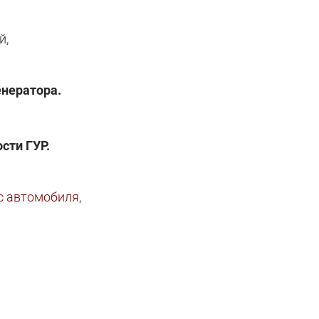
й,
нератора.
сти ГУР.
с автомобиля
,