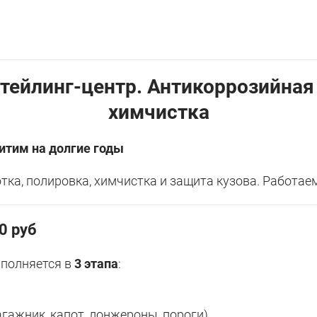
тейлинг-центр. Антикоррозийная
химчистка
итим на долгие годы
ка, полировка, химчистка и защита кузова. Работае
0 руб
ыполняется в
3 этапа
:
агажник, капот, лонжероны, пороги)