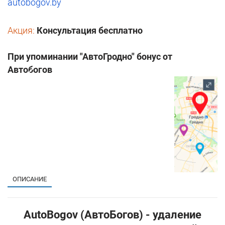
autobogov.by
Акция:
Консультация бесплатно
При упоминании "АвтоГродно" бонус от
Автобогов
1
ОПИСАНИЕ
AutoBogov (АвтоБогов) - удаление