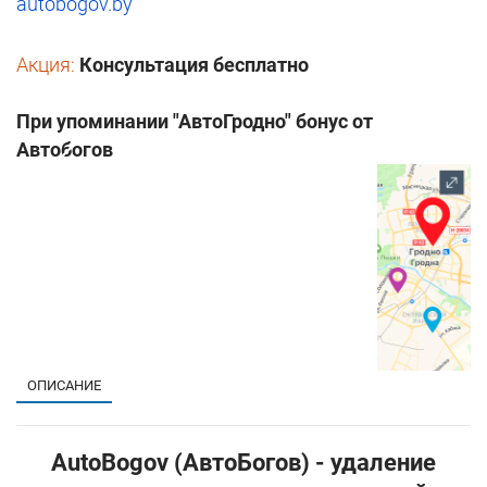
autobogov.by
Акция:
Консультация бесплатно
При упоминании "АвтоГродно" бонус от
Автобогов
1
ОПИСАНИЕ
AutoBogov (АвтоБогов) - удаление