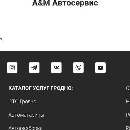
A&M Автосервис
ь.
КАТАЛОГ УСЛУГ ГРОДНО:
О
СТО Гродно
Н
Автомагазины
Р
Авторазборки
Р