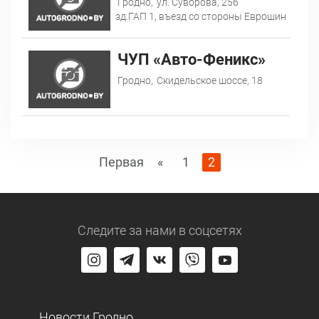
Гродно,
ул. Суворова, 256
зд.ГАП 1, въезд со стороны Еврошин
ЧУП «Авто-Феникс»
Гродно,
Скидельское шоссе, 18
Первая
«
1
2
Следите за нами
в соцсетях
Новости Гродно