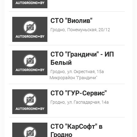
СТО "Виолив"
Гродно,
Понемуньская, 20/12
СТО "Грандичи" - ИП
Белый
Гродно,
ул. Окрестная, 15а
Микрорайон "Грандичи"
СТО "ГУР-Сервис"
Гродно,
ул. Гаспадарчая, 14а
СТО "КарСофт" в
Гродно