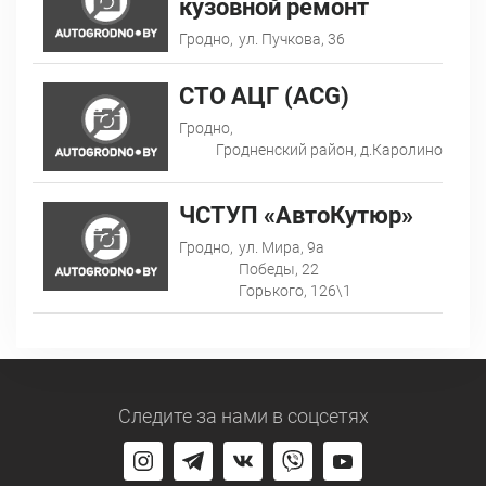
кузовной ремонт
Гродно,
ул. Пучкова, 36
СТО АЦГ (ACG)
Гродно,
Гродненский район, д.Каролино
ЧСТУП «АвтоКутюр»
Гродно,
ул. Мира, 9а
Победы, 22
Горького, 126\1
Следите за нами
в соцсетях