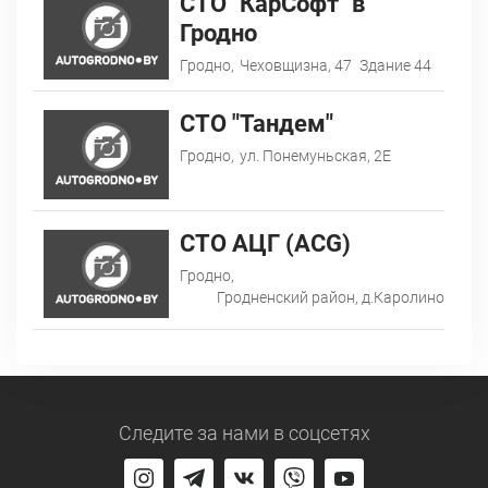
СТО "КарСофт" в
Гродно
Гродно,
Чеховщизна, 47
Здание 44
СТО "Тандем"
Гродно,
ул. Понемуньская, 2Е
СТО АЦГ (ACG)
Гродно,
Гродненский район, д.Каролино
Следите за нами
в соцсетях