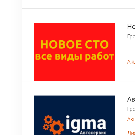
Но
Гро
Ак
Ав
Гро
Ак
Ди