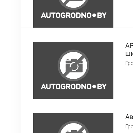
АP
ши
Гро
Ав
Гро