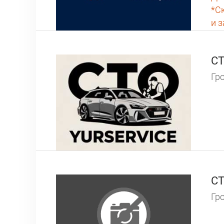
*С
и 
СТ
Гро
CТ
Гро