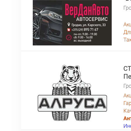
Гро
Ак
Дл
Та
СТ
Пе
Гро
Ак
Га
Ка
Ан
Ин