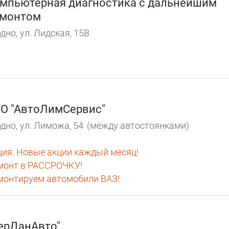
мпьютерная диагностика с дальнейшим
емонтом
дно,
ул. Лидская, 15В
О "АвтоЛимСервис"
дно,
ул. Лиможа, 54
(между автостоянками)
ция:
Новые акции каждый месяц!
монт в РАССРОЧКУ!
монтируем автомобили ВАЗ!
ерДанАвто"