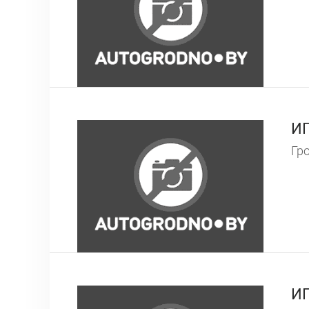
ИП
Гро
ИП