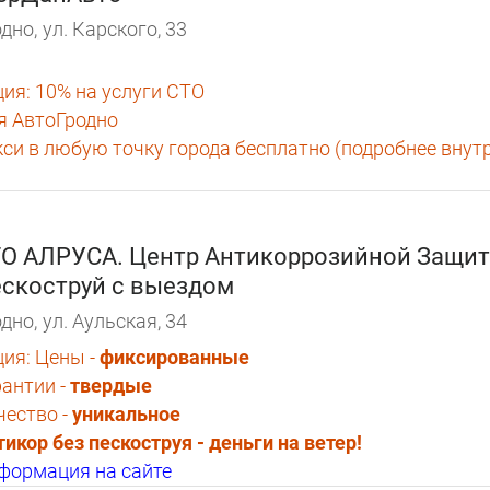
дно,
ул. Карского, 33
ция:
10% на услуги СТО
я АвтоГродно
кси в любую точку города бесплатно (подробнее внут
О АЛРУСА. Центр Антикоррозийной Защит
скоструй с выездом
дно,
ул. Аульская, 34
ция:
Цены -
фиксированные
рантии -
твердые
чество -
уникальное
тикор без пескоструя - деньги на ветер!
формация на сайте