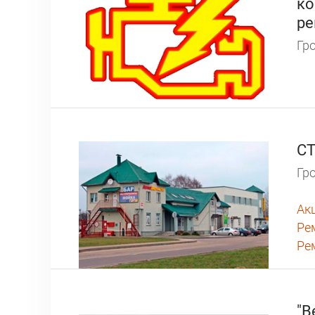
ко
р
Гро
СТ
Гро
Ак
Ре
Ре
"В