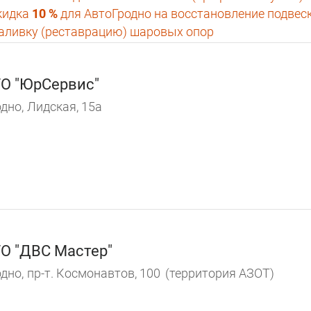
кидка
10 %
для АвтоГродно на восстановление подвес
заливку (реставрацию) шаровых опор
О "ЮрСервис"
дно,
Лидская, 15а
О "ДВС Мастер"
дно,
пр-т. Космонавтов, 100
(территория АЗОТ)