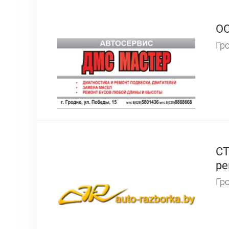
ОО
Гро
СТ
ре
Гро