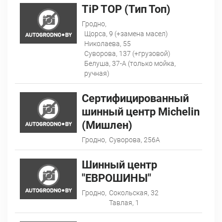
TiP TOP (Тип Топ)
Гродно,
Щорса, 9 (+замена масел)
Николаева, 55
Суворова, 137 (+грузовой)
Белуша, 37-А (только мойка,
ручная)
Сертифицированный
шинный центр Michelin
(Мишлен)
Гродно,
Суворова, 256А
Шинный центр
"ЕВРОШИНЫ"
Гродно,
Сокольская, 32
Тавлая, 1